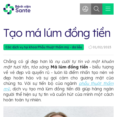
Tạo má lúm đồng tiền
01/02/2023
Các dịch vụ tại khoa Phẫu thuật thẩm mỹ - da liễu
Chẳng có gì đẹp hơn là
nụ cười tự tin và một khuôn
mặt tươi tắn, tỏa sáng
.
Má lúm đồng tiền
- biểu tượng
về vẻ đẹp và quyến rũ - luôn là điểm nhấn tạo nên vẻ
đẹp hoàn hảo và sự gợi cảm cho gương mặt của
chúng ta. Với sự tiến bộ của ngành
phẫu thuật thẩm
mỹ
, dịch vụ tạo má lúm đồng tiền đã giúp hàng ngàn
người thể hiện sự tự tin và cuốn hút của mình một cách
hoàn toàn tự nhiên.