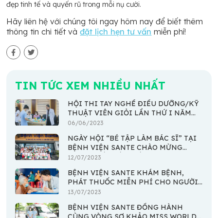
đẹp tinh tế và quyến rũ trong mỗi nụ cười.
Hãy liên hệ với chúng tôi ngay hôm nay để biết thêm
thông tin chi tiết và
đặt lịch hẹn tư vấn
miễn phí!
TIN TỨC XEM NHIỀU NHẤT
HỘI THI TAY NGHỀ ĐIỀU DƯỠNG/KỸ
THUẬT VIÊN GIỎI LẦN THỨ I NĂM
2023
06/06/2023
NGÀY HỘI “BÉ TẬP LÀM BÁC SĨ” TẠI
BỆNH VIỆN SANTE CHÀO MỪNG
NGÀY QUỐC TẾ THIẾU NHI 1/6
12/07/2023
BỆNH VIỆN SANTE KHÁM BỆNH,
PHÁT THUỐC MIỄN PHÍ CHO NGƯỜI
DÂN KHÓ KHĂN TẠI XÃ AN THỚI
13/07/2023
ĐÔNG - HUYỆN CẦN GIỜ
BỆNH VIỆN SANTE ĐỒNG HÀNH
CÙNG VÒNG SƠ KHẢO MISS WORLD