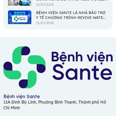
VIETNAM 2023
12/07/2023
BỆNH VIỆN SANTE LÀ NHÀ BẢO TRỢ
Y TẾ CHƯƠNG TRÌNH REVIVE WATER
RUN 2023
13/07/2023
Bệnh viện Sante
11A Đinh Bộ Lĩnh, Phường Bình Thạnh, Thành phố Hồ
Chí Minh