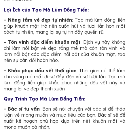
Lợi Ích của Tạo Má Lúm Đồng Tiền:
- Nâng tầm vẻ đẹp tự nhiên
: Tạo má lúm đồng tiền
giúp khuôn mặt trở nên cuốn hút và tươi tắn hơn một
cách tự nhiên, mang lại sự tự tin đầy quyến rũ.
- Tôn vinh đặc điểm khuôn mặt
: Dịch vụ này không
chỉ làm nổi bật vẻ đẹp tổng thể mà còn tôn vinh và
làm nổi bật các đặc điểm nổi bật của khuôn mặt, tạo
nên sự cân đối hoàn hảo.
- Khắc phục dấu vết thời gian
: Thời gian có thể làm
cho vùng má mất đi sự đầy đặn và sự tươi tắn. Tạo má
lúm đồng tiền giúp khắc phục những dấu vết này và
mang lại vẻ đẹp thanh xuân.
Quy Trình Tạo Má Lúm Đồng Tiền:
- Bác sĩ tư vấn
: Bạn sẽ nói chuyện với bác sĩ để thảo
luận về mong muốn và mục tiêu của bạn. Bác sĩ sẽ đề
xuất kế hoạch phù hợp dựa trên nét khuôn mặt và
mong muốn cá nhân.