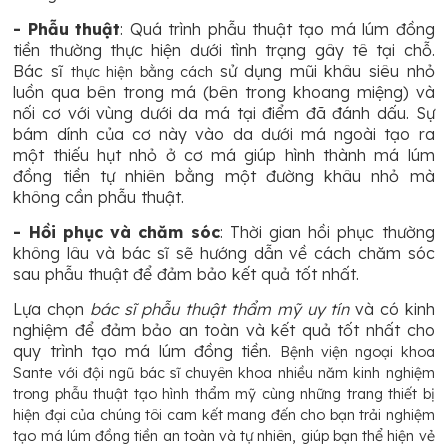
- Phẫu thuật
: Quá trình phẫu thuật tạo má lúm đồng
tiền thường thực hiện dưới tình trạng gây tê tại chỗ.
Bác sĩ
sử dụng mũi khâu siêu nhỏ
thực hiện bằng cách
luồn qua bên trong má (bên trong khoang miệng) và
nối cơ với vùng dưới da má tại điểm đã đánh dấu. Sự
bám dính của cơ này vào da dưới má ngoài tạo ra
một thiếu hụt nhỏ ở cơ má giúp hình thành má lúm
đồng tiền tự nhiên bằng một đường khâu nhỏ mà
không cần phẫu thuật.
- Hồi phục và chăm sóc
: Thời gian hồi phục thường
không lâu và bác sĩ sẽ hướng dẫn về cách chăm sóc
sau phẫu thuật để đảm bảo kết quả tốt nhất.
Lựa chọn
bác sĩ phẫu thuật thẩm mỹ uy tín
và có kinh
nghiệm để đảm bảo an toàn và kết quả tốt nhất cho
quy trình tạo má lúm đồng tiền.
Bệnh viện ngoại khoa
Sante với đội ngũ bác sĩ chuyên khoa nhiều năm kinh nghiệm
trong phẫu thuật tạo hình thẩm mỹ cùng những trang thiết bị
hiện đại của chúng tôi cam kết mang đến cho bạn trải nghiệm
tạo má lúm đồng tiền an toàn và tự nhiên, giúp bạn thể hiện vẻ