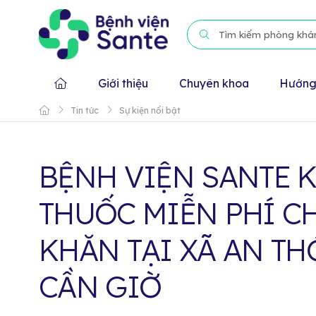
Giới thiệu
Chuyên khoa
Hướng
Tin tức
Sự kiện nổi bật
BỆNH VIỆN SANTE 
THUỐC MIỄN PHÍ C
KHĂN TẠI XÃ AN TH
CẦN GIỜ