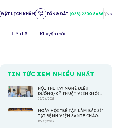
ĐẶT LỊCH KHÁM
TỔNG ĐÀI:
(028) 2200 8686
VN
Liên hệ
Khuyến mãi
TIN TỨC XEM NHIỀU NHẤT
HỘI THI TAY NGHỀ ĐIỀU
DƯỠNG/KỸ THUẬT VIÊN GIỎI
LẦN THỨ I NĂM 2023
06/06/2023
NGÀY HỘI “BÉ TẬP LÀM BÁC SĨ”
TẠI BỆNH VIỆN SANTE CHÀO
MỪNG NGÀY QUỐC TẾ THIẾU
12/07/2023
NHI 1/6