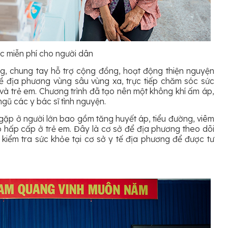
c miễn phí cho người dân
ơng, chung tay hỗ trợ cộng đồng, hoạt động thiện nguyện
ề địa phương vùng sâu vùng xa, trực tiếp chăm sóc sức
 và trẻ em. Chương trình đã tạo nên một không khí ấm áp,
ngũ các y bác sĩ tình nguyện.
ặp ở người lớn bao gồm tăng huyết áp, tiểu đường, viêm
hô hấp cấp ở trẻ em. Đây là cơ sở để địa phương theo dõi
kiểm tra sức khỏe tại cơ sở y tế địa phương để được tư