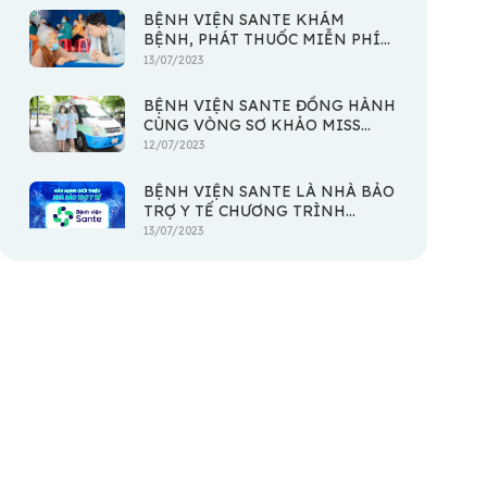
BỆNH VIỆN SANTE KHÁM
BỆNH, PHÁT THUỐC MIỄN PHÍ
CHO NGƯỜI DÂN KHÓ KHĂN
13/07/2023
TẠI XÃ AN THỚI ĐÔNG - HUYỆN
CẦN GIỜ
BỆNH VIỆN SANTE ĐỒNG HÀNH
CÙNG VÒNG SƠ KHẢO MISS
WORLD VIETNAM 2023
12/07/2023
BỆNH VIỆN SANTE LÀ NHÀ BẢO
TRỢ Y TẾ CHƯƠNG TRÌNH
REVIVE WATER RUN 2023
13/07/2023