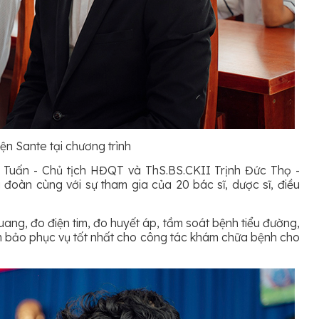
ện Sante tại chương trình
Tuấn - Chủ tịch HĐQT và ThS.BS.CKII Trịnh Đức Thọ -
oàn cùng với sự tham gia của 20 bác sĩ, dược sĩ, điều
uang, đo điện tim, đo huyết áp, tầm soát bệnh tiểu đường,
ảm bảo phục vụ tốt nhất cho công tác khám chữa bệnh cho