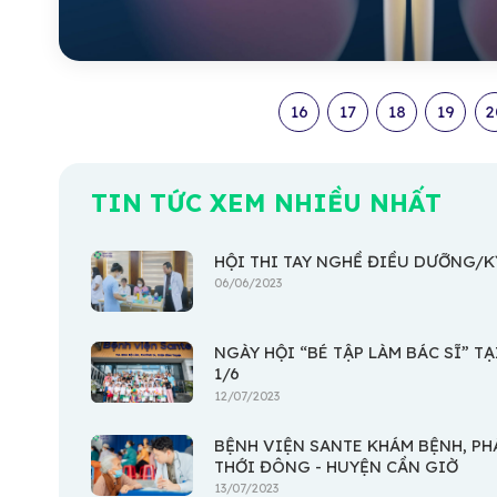
16
17
18
19
2
TIN TỨC XEM NHIỀU NHẤT
HỘI THI TAY NGHỀ ĐIỀU DƯỠNG/KỸ
06/06/2023
NGÀY HỘI “BÉ TẬP LÀM BÁC SĨ” 
1/6
12/07/2023
BỆNH VIỆN SANTE KHÁM BỆNH, PH
THỚI ĐÔNG - HUYỆN CẦN GIỜ
13/07/2023