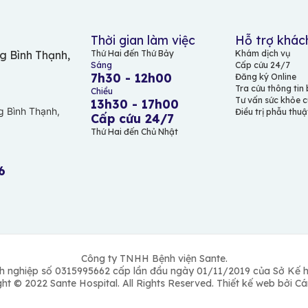
Thời gian làm việc
Hỗ trợ khác
g Bình Thạnh,
Thứ Hai đến Thứ Bảy
Khám dịch vụ
Sáng
Cấp cứu 24/7
7h30 - 12h00
Đăng ký Online
Tra cứu thông tin
Chiều
Tư vấn sức khỏe c
13h30 - 17h00
 Bình Thạnh,
Điều trị phẫu thu
Cấp cứu 24/7
Thứ Hai đến Chủ Nhật
6
Công ty TNHH Bệnh viện Sante.
 nghiệp số 0315995662 cấp lần đầu ngày 01/11/2019 của Sở Kế h
ht © 2022 Sante Hospital. All Rights Reserved. Thiết kế web bởi 