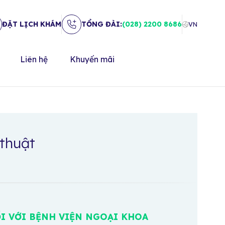
ĐẶT LỊCH KHÁM
TỔNG ĐÀI:
(028) 2200 8686
VN
Liên hệ
Khuyến mãi
thuật
I VỚI BỆNH VIỆN NGOẠI KHOA