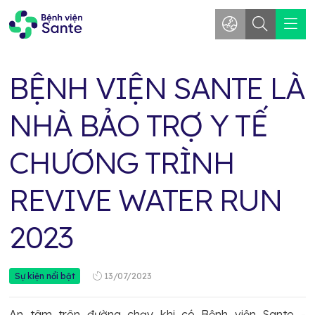
BỆNH VIỆN SANTE LÀ
NHÀ BẢO TRỢ Y TẾ
CHƯƠNG TRÌNH
REVIVE WATER RUN
2023
13/07/2023
Sự kiện nổi bật
An tâm trên đường chạy khi có Bệnh viện Sante -