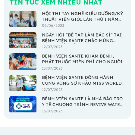
TIN TỨC XEM NHIỀU NHẤT
HỘI THI TAY NGHỀ ĐIỀU DƯỠNG/KỸ
THUẬT VIÊN GIỎI LẦN THỨ I NĂM
2023
06/06/2023
NGÀY HỘI “BÉ TẬP LÀM BÁC SĨ” TẠI
BỆNH VIỆN SANTE CHÀO MỪNG
NGÀY QUỐC TẾ THIẾU NHI 1/6
12/07/2023
BỆNH VIỆN SANTE KHÁM BỆNH,
PHÁT THUỐC MIỄN PHÍ CHO NGƯỜI
DÂN KHÓ KHĂN TẠI XÃ AN THỚI
13/07/2023
ĐÔNG - HUYỆN CẦN GIỜ
BỆNH VIỆN SANTE ĐỒNG HÀNH
CÙNG VÒNG SƠ KHẢO MISS WORLD
VIETNAM 2023
12/07/2023
BỆNH VIỆN SANTE LÀ NHÀ BẢO TRỢ
Y TẾ CHƯƠNG TRÌNH REVIVE WATER
RUN 2023
13/07/2023