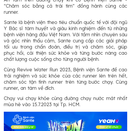
“Chăm sóc bằng cả trái tim” đồng hành cùng các
runner.
Sante là bệnh viện theo tiêu chuẩn quốc tế với đội ngũ
Y Bác sĩ tâm huyết và giàu kinh nghiệm đến từ những
bệnh viện hàng đầu Việt Nam. Với tầm nhìn chuyên sâu
và góc nhìn thấu cảm, Sante cung cấp các giải pháp
tối ưu trong chẩn đoán, điều trị và chăm sóc, giúp
phục hồi, cải thiện sức khỏe và từng bước nâng cao
chất lượng cuộc sống cho từng người bệnh.
Cùng Revive Water Run 2023, Bệnh viện Sante đề cao
trải nghiệm và sức khỏe của các runner lên trên hết,
chăm sóc tận tình runner trên từng bước chạy. Cùng
runner, an tâm về đích.
Chạy vui chạy khỏe cùng đường chạy nước mát nhất
mùa hè vào 15.7.2023 tại Tp. HCM.