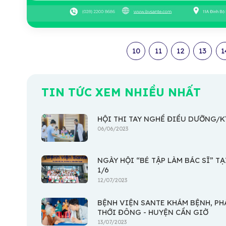
10
11
12
13
1
TIN TỨC XEM NHIỀU NHẤT
HỘI THI TAY NGHỀ ĐIỀU DƯỠNG/KỸ
06/06/2023
NGÀY HỘI “BÉ TẬP LÀM BÁC SĨ” 
1/6
12/07/2023
BỆNH VIỆN SANTE KHÁM BỆNH, PH
THỚI ĐÔNG - HUYỆN CẦN GIỜ
13/07/2023